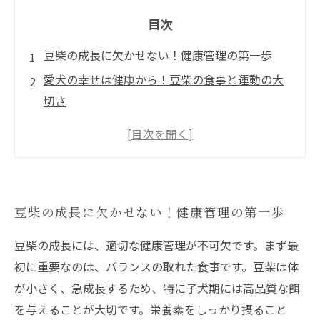
目次
豆柴の成長に欠かせない！健康管理の第一歩
愛犬の幸せは健康から！豆柴の食事と運動の大
切さ
豆柴ブリーダーが教える、健康診断の重要性と
は？
豆柴特有の健康リスクを知って、愛犬を守る
毎日のケアで豆柴をより健康に！具体的なアド
豆柴の成長に欠かせない！健康管理の第一歩
バイス
愛犬との豊かな生活を送るために、今できるこ
豆柴の成長には、適切な健康管理が不可欠です。まず最
と
初に重要なのは、バランスの取れた食事です。豆柴は体
豆柴の健康管理で愛犬ライフを充実させよう！
が小さく、急成長するため、特に子犬期には高品質な餌
を与えることが大切です。栄養素をしっかり摂ること