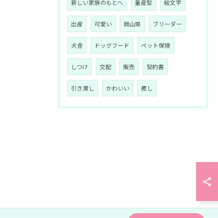
新しい家族のもとへ
量産型
絵文字
出産
可愛い
岡山県
ブリーダー
犬舎
ドッグフード
ペット保険
しつけ
交配
販売
契約書
引き渡し
かわいい
癒し