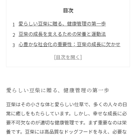
目次
愛らしい豆柴に贈る、健康管理の第一歩
豆柴の成長を支えるための栄養と運動法
心豊かな社会化の重要性：豆柴の成長に欠かせ
ない要素
病気の予防：豆柴を健康に育てるための必須知
識
健康診断で見つける豆柴の幸福への道
愛らしい豆柴に贈る、健康管理の第一歩
愛犬との幸せな時間を確保するためにできるこ
と
豆柴はその小さな体と愛らしい仕草で、多くの人々の日
豆柴と共に歩む、長く幸せな未来のために
常に癒しをもたらしています。しかし、幸せな成長に必
要不可欠なのが適切な健康管理です。まず重要なのは栄
養です。豆柴には高品質なドッグフードを与え、必要な